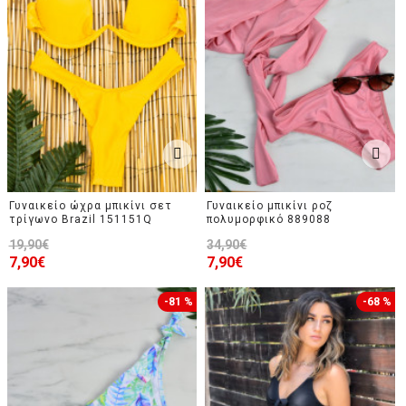
Γυναικείο ώχρα μπικίνι σετ
Γυναικείο μπικίνι ροζ
τρίγωνο Brazil 151151Q
πολυμορφικό 889088
19,90€
34,90€
7,90€
7,90€
-81 %
-68 %