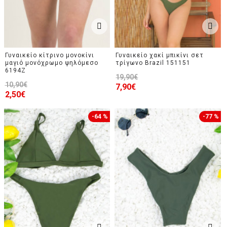
Γυναικείο κίτρινο μονοκίνι
Γυναικείο χακί μπικίνι σετ
μαγιό μονόχρωμο ψηλόμεσο
τρίγωνο Brazil 151151
6194Z
19,90€
10,90€
7,90€
2,50€
-64 %
-77 %