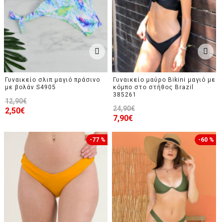
Γυναικείο σλιπ μαγιό πράσινο
Γυναικείο μαύρο Bikini μαγιό με
με βολάν S4905
κόμπο στο στήθος Brazil
385261
12,90€
24,90€
2,50€
7,90€
-77 %
-60 %