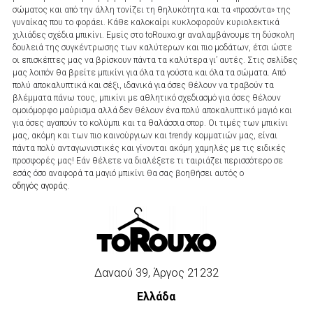
σώματος και από την άλλη τονίζει τη θηλυκότητα και τα «προσόντα» της
γυναίκας που το φοράει. Κάθε καλοκαίρι κυκλοφορούν κυριολεκτικά
χιλιάδες σχέδια μπικίνι. Εμείς στο toRouxo.gr αναλαμβάνουμε τη δύσκολη
δουλειά της συγκέντρωσης των καλύτερων και πιο μοδάτων, έτσι ώστε
οι επισκέπτες μας να βρίσκουν πάντα τα καλύτερα γι’ αυτές. Στις σελίδες
μας λοιπόν θα βρείτε μπικίνι για όλα τα γούστα και όλα τα σώματα. Από
πολύ αποκαλυπτικά και σέξι, ιδανικά για όσες θέλουν να τραβούν τα
βλέμματα πάνω τους, μπικίνι με αθλητικό σχεδιασμό για όσες θέλουν
ομοιόμορφο μαύρισμα αλλά δεν θέλουν ένα πολύ αποκαλυπτικό μαγιό και
για όσες αγαπούν το κολύμπι και τα θαλάσσια σπορ. Οι τιμές των μπικίνι
μας, ακόμη και των πιο καινούργιων και trendy κομματιών μας, είναι
πάντα πολύ ανταγωνιστικές και γίνονται ακόμη χαμηλές με τις ειδικές
προσφορές μας! Εάν θέλετε να διαλέξετε τι ταιριάζει περισσότερο σε
εσάς όσο αναφορά τα μαγιό μπικίνι θα σας βοηθήσει αυτός ο
οδηγός αγοράς
.
Δαναού 39, Άργος 21232
Ελλάδα