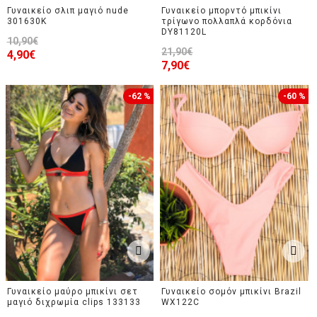
Γυναικείο σλιπ μαγιό nude
Γυναικείο μπορντό μπικίνι
301630K
τρίγωνο πολλαπλά κορδόνια
DY81120L
10,90€
21,90€
4,90€
7,90€
-62 %
-60 %
Γυναικείο μαύρο μπικίνι σετ
Γυναικείο σομόν μπικίνι Brazil
μαγιό διχρωμία clips 133133
WX122C