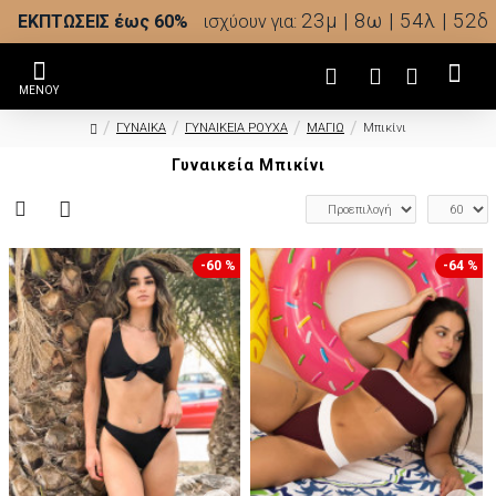
23μ | 8ω | 54λ | 51δ
ΕΚΠΤΩΣΕΙΣ έως 60%
ισχύουν για:
ΓΥΝΑΙΚΑ
ΓΥΝΑΙΚΕΙΑ ΡΟΥΧΑ
ΜΑΓΙΩ
Μπικίνι
Γυναικεία Μπικίνι
-60 %
-64 %