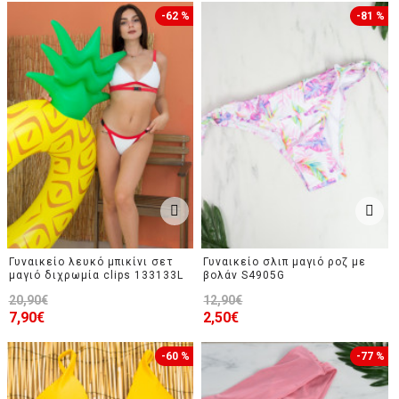
-62 %
-81 %
Γυναικείο λευκό μπικίνι σετ
Γυναικείο σλιπ μαγιό ροζ με
μαγιό διχρωμία clips 133133L
βολάν S4905G
20,90€
12,90€
7,90€
2,50€
-60 %
-77 %