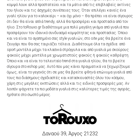
κομψό λουκ αλλά προστατεύει και τα μάτια από τις επιβλαβείς ακτίνες
του ήλιου και τις άσχημές συνέπειες τους. Όταν επιλέγει κανείς ένα
γυαλί ηλίου για το καλοκαίρι – και όχι μόνο – θα πρέπει να είναι σίγουρος
ότι δεν θα είναι απλά trendy, αλλά θα προσφέρει και προστασία από τον
ήλιο. Στο toRouxo.gr διαθέτουμε μια πολύ μεγάλη γκάμα από γυαλιά που
προσφέρουν τον ιδανικό συνδυασμό κομψότητας και προστασίας. Όποιο
και να είναι το αγαπημένο σας style γυαλιών, στο site μας θα βρείτε ένα
ζευγάρι που θα σας ταιριάζει τέλεια. Διαθέτουμε όλα τα σχέδια: από
sport μοντέλα μέχρι τα κλασικά στρόγγυλα και από γυαλιά με σκούρους
φακούς μέχρι μοντέλα με χρωματιστούς φακούς ή φακούς καθρέφτη.
Όποιο και να είναι το τελευταίο trend στα γυαλιά ηλίου, θα το βρείτε
σίγουρα στο eshop μας. Αυτό που μας κάνει πραγματικά να ξεχωρίζουμε
όμως, είναι το γεγονός ότι σε μας θα βρείτε φθηνά επώνυμα γυαλιά από
τους πιο διάσημους σχεδιαστές και κατασκευαστές όλου του κόσμου,
χάρη στις μεγάλες εκπτώσεις αλλά και τις ειδικές προσφορές μας. Αν
λοιπόν ψάχνετε τα πιο μοδάτα γυαλιά στις καλύτερες τιμές της αγοράς,
ήρθατε στο σωστό μέρος.
Δαναού 39, Άργος 21232