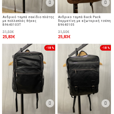
Ανδρικό ταμπά σακίδιο πλάτης
Ανδρικο ταμπά Back Pack
με πολλαπλές θήκες
δερματίνη με εξωτερική τσέπη
B9640103T
B9640105
31,50€
31,50€
25,83€
25,83€
-18 %
-18 %