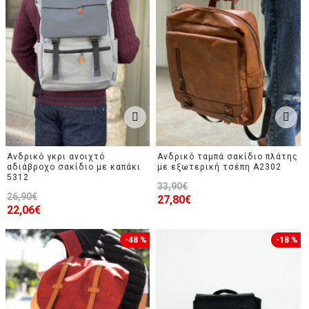
Ανδρικό γκρι ανοιχτό
Ανδρικό ταμπά σακίδιο πλάτης
αδιάβροχο σακίδιο με καπάκι
με εξωτερική τσέπη A2302
5312
33,90€
26,90€
27,80€
22,06€
-48 %
-18 %