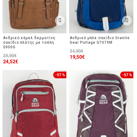
Ανδρικό κάμελ δερματίνη
Ανδρικό μπλε σακίδιο Granite
σακίδιο πλάτης με τσέπη
Gear Portage G7079M
S900G
34,90€
29,90€
19,50€
24,52€
-57 %
-57 %