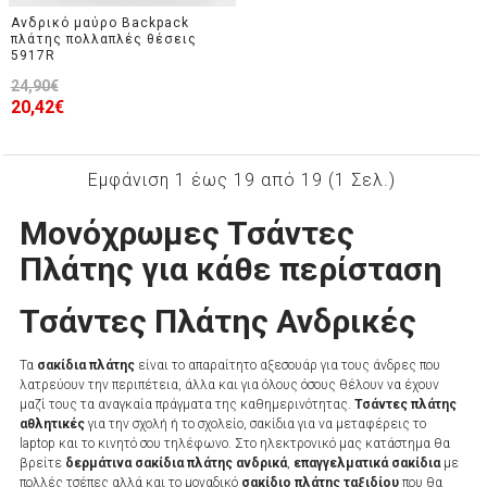
Ανδρικό μαύρο Backpack
πλάτης πολλαπλές θέσεις
5917R
24,90€
20,42€
Εμφάνιση 1 έως 19 από 19 (1 Σελ.)
Μονόχρωμες Τσάντες
Πλάτης για κάθε περίσταση
Τσάντες Πλάτης Ανδρικές
Τα
σακίδια πλάτης
είναι το απαραίτητο αξεσουάρ για τους άνδρες που
λατρεύουν την περιπέτεια, άλλα και για όλους όσους θέλουν να έχουν
μαζί τους τα αναγκαία πράγματα της καθημερινότητας.
Τσάντες πλάτης
αθλητικές
για την σχολή ή το σχολείο, σακίδια για να μεταφέρεις το
laptop και το κινητό σου τηλέφωνο. Στο ηλεκτρονικό μας κατάστημα θα
βρείτε
δερμάτινα σακίδια πλάτης ανδρικά
,
επαγγελματικά σακίδια
με
πολλές τσέπες αλλά και το μοναδικό
σακίδιο πλάτης ταξιδίου
που θα