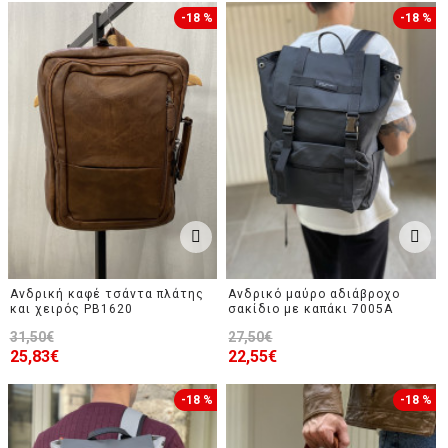
-18 %
-18 %
Ανδρική καφέ τσάντα πλάτης
Ανδρικό μαύρο αδιάβροχο
και χειρός PB1620
σακίδιο με καπάκι 7005A
31,50€
27,50€
25,83€
22,55€
-18 %
-18 %