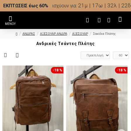
21μ | 17ω | 32λ | 21δ
ΕΚΠΤΩΣΕΙΣ έως 60%
ισχύουν για:
ΑΝΔΡΑΣ
ΑΞΕΣΟΥΑΡ ΑΝΔΡΑ
ΑΞΕΣΟΥΑΡ
Σακίδια Πλάτης
Ανδρικές Τσάντες Πλάτης
-18 %
-18 %